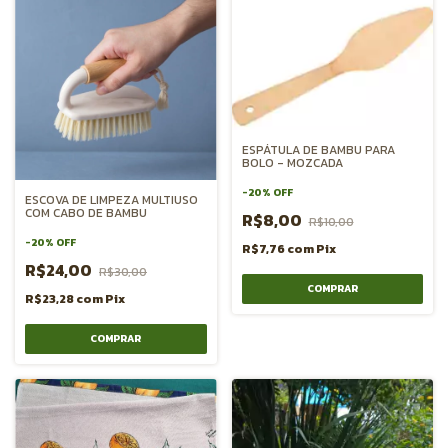
ESPÁTULA DE BAMBU PARA
BOLO - MOZCADA
-
20
%
OFF
ESCOVA DE LIMPEZA MULTIUSO
COM CABO DE BAMBU
R$8,00
R$10,00
-
20
%
OFF
R$7,76
com
Pix
R$24,00
R$30,00
R$23,28
com
Pix
COMPRAR