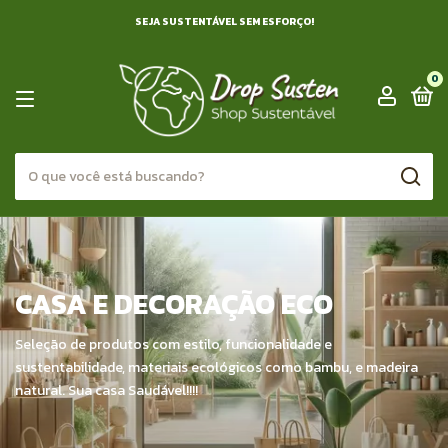
SEJA SUSTENTÁVEL SEM ESFORÇO!
0
CASA E DECORAÇÃO ECO
Seleção de produtos com estilo, funcionalidade e
sustentabilidade, materiais ecológicos como bambu, e madeira
natural. Sua casa Saudável!!!!