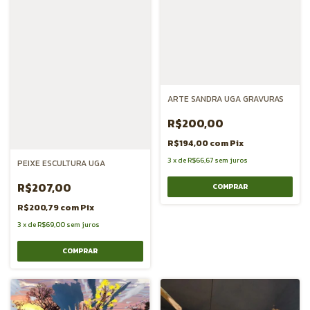
ARTE SANDRA UGA GRAVURAS
R$200,00
R$194,00
com
Pix
3
x
de
R$66,67
sem juros
PEIXE ESCULTURA UGA
R$207,00
R$200,79
com
Pix
3
x
de
R$69,00
sem juros