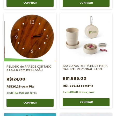
COMPRAR
100 COPOS RETRÁTIL DE FIBRA
RELÓGIO de PAREDE CORTADO
NATURAL PERSONALIZADO
a LASER com IMPRESSÃO
R$1.886,00
R$124,00
R$1.829,42
com
Pix
R$120,28
com
Pix
3
x
de
R$628,67
sem juros
2
x
de
R$62,00
sem juros
COMPRAR
COMPRAR