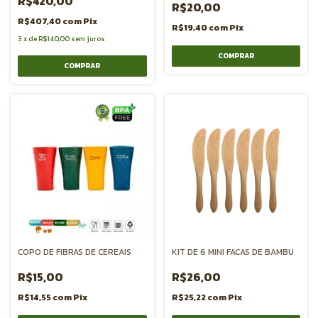
R$420,00
R$20,00
R$407,40
com
Pix
R$19,40
com
Pix
3
x
de
R$140,00
sem juros
COMPRAR
COPO DE FIBRAS DE CEREAIS
KIT DE 6 MINI FACAS DE BAMBU
R$15,00
R$26,00
R$14,55
com
Pix
R$25,22
com
Pix