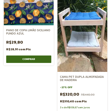
PANO DE COPA LIMÃO SICILIANO
FUNDO AZUL
R$29,80
R$28,91
com
Pix
CAMA PET DUPLA ALMOFADADA
DE MADEIRA
-
27
%
OFF
R$320,00
R$440,00
R$310,40
com
Pix
3
x
de
R$106,67
sem juros