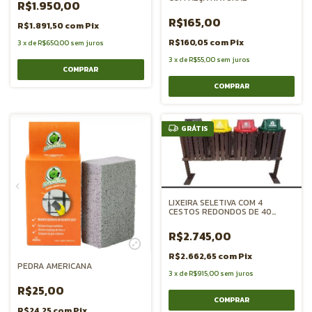
R$1.950,00
R$165,00
R$1.891,50
com
Pix
R$160,05
com
Pix
3
x
de
R$650,00
sem juros
3
x
de
R$55,00
sem juros
GRÁTIS
LIXEIRA SELETIVA COM 4
CESTOS REDONDOS DE 40
LITROS CADA
R$2.745,00
R$2.662,65
com
Pix
PEDRA AMERICANA
3
x
de
R$915,00
sem juros
R$25,00
R$24,25
com
Pix