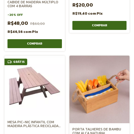
CABIDE DE MADEIRA MÚLTIPLO
R$20,00
COM 4 BARRAS
R$19,40
com
Pix
-
20
%
OFF
R$48,00
R$60,00
R$46,56
com
Pix
GRÁTIS
MESA PIC-NIC INFANTIL COM
MADEIRA PLÁSTICA RECICLADA
PORTA TALHERES DE BAMBU
150cm
COM ALÇA NATURAL