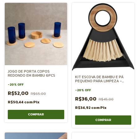
JOGO DE PORTA COPOS
REDONDO EM BAMBU 6PCS
KIT ESCOVA DE BAMBU E PÁ
PEQUENO PARA LIMPEZA -
PRETO
-
20
%
OFF
-
20
%
OFF
R$52,00
R$65,00
R$36,00
R$45,00
R$50,44
com
Pix
R$34,92
com
Pix