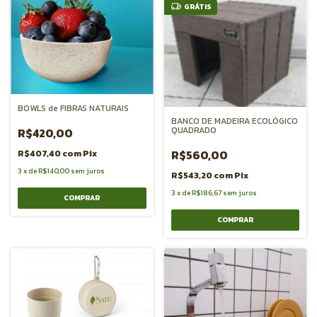
GRÁTIS
BOWLS de FIBRAS NATURAIS
BANCO DE MADEIRA ECOLÓGICO
QUADRADO
R$420,00
R$560,00
R$407,40
com
Pix
3
x
de
R$140,00
sem juros
R$543,20
com
Pix
3
x
de
R$186,67
sem juros
COMPRAR