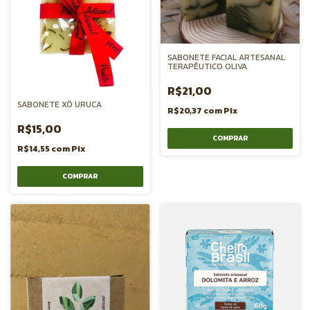
SABONETE FACIAL ARTESANAL
TERAPÊUTICO OLIVA
R$21,00
SABONETE XÔ URUCA
R$20,37
com
Pix
R$15,00
R$14,55
com
Pix