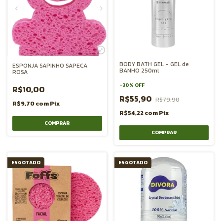
BODY BATH GEL - GEL de
ESPONJA SAPINHO SAPECA
BANHO 250ml
ROSA
-
30
%
OFF
R$10,00
R$55,90
R$79,90
R$9,70
com
Pix
R$54,22
com
Pix
ESGOTADO
ESGOTADO