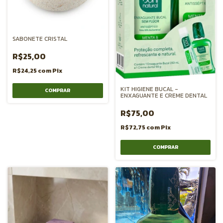
SABONETE CRISTAL
R$25,00
R$24,25
com
Pix
KIT HIGIENE BUCAL -
ENXAGUANTE E CREME DENTAL
R$75,00
R$72,75
com
Pix