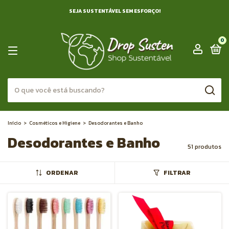
SEJA SUSTENTÁVEL SEM ESFORÇO!
0
Início
>
Cosméticos e Higiene
>
Desodorantes e Banho
Desodorantes e Banho
51 produtos
ORDENAR
FILTRAR