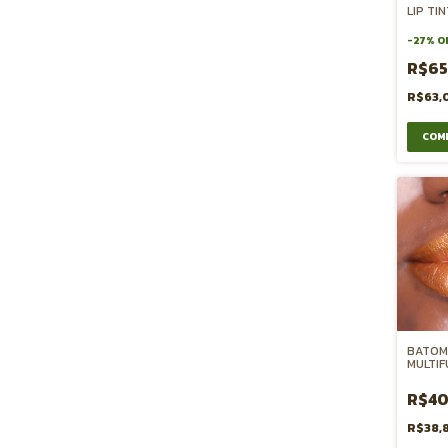
LIP TI
-
27
%
O
R$6
R$63,
COM
BATOM
MULTIF
BOCA B
SOMBR
R$40
R$38,