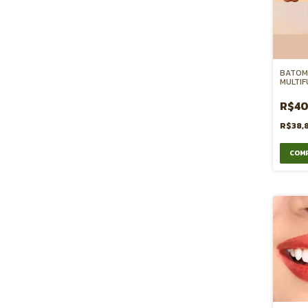
BATOM
MULTIF
BOCA 
- MAÇA
R$40
R$38,