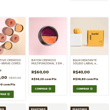
TIVO CREMOSO
BATOM CREMOSO
BALM HIDATANTE
 -VÁRIAS CORES
MULTIFUNCIONAL 3 EM 1
SÓLIDO LABIAL e
- AMORA + AVELÃ
NATURAL
GLOW
F
R$60,00
R$40,00
0,00
R$89,00
R$58,20
com
Pix
R$38,80
com
Pix
90
com
Pix
PRAR
ADO
ESGOTADO
ESGOTADO