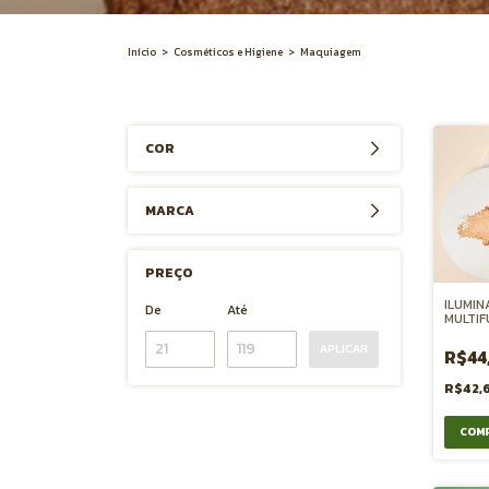
Início
>
Cosméticos e Higiene
>
Maquiagem
COR
MARCA
PREÇO
ILUMIN
De
Até
MULTIF
APLICAR
R$44
R$42,