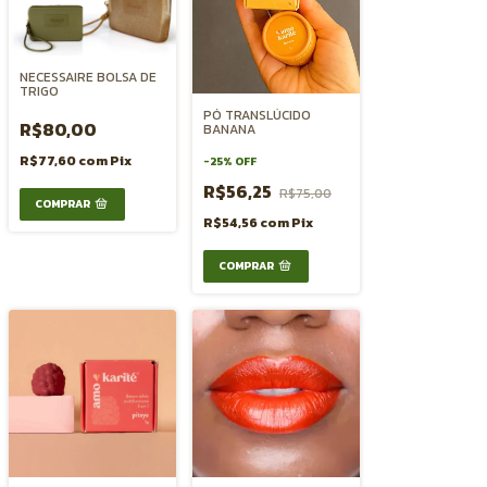
NECESSAIRE BOLSA DE
TRIGO
PÓ TRANSLÚCIDO
R$80,00
BANANA
R$77,60
com
Pix
-
25
%
OFF
R$56,25
R$75,00
R$54,56
com
Pix