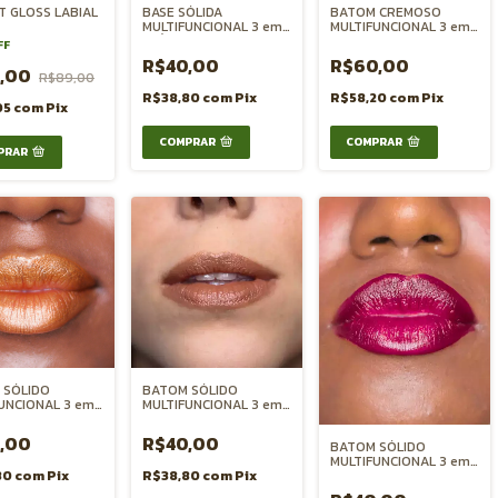
NT GLOSS LABIAL
BASE SÓLIDA
BATOM CREMOSO
MULTIFUNCIONAL 3 em 1
MULTIFUNCIONAL 3 em 1
-VÁRIAS CORES
BOCA BLUSH e
FF
SOMBRA- GOIABA
R$40,00
R$60,00
5,00
R$89,00
R$38,80
com
Pix
R$58,20
com
Pix
05
com
Pix
COMPRAR
PRAR
 SÓLIDO
BATOM SÓLIDO
UNCIONAL 3 em 1
MULTIFUNCIONAL 3 em 1
LUSH e
BOCA BLUSH e
A- AVELÃ GLOW
SOMBRA- PECAN
,00
R$40,00
BATOM SÓLIDO
MULTIFUNCIONAL 3 em 1
80
com
Pix
R$38,80
com
Pix
BOCA BLUSH e
SOMBRA- AMORA