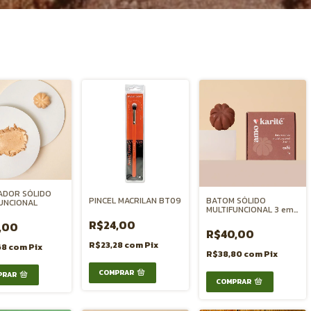
ADOR SÓLIDO
PINCEL MACRILAN BT09
BATOM SÓLIDO
UNCIONAL
MULTIFUNCIONAL 3 em 1
BOCA BLUSH e SOMBRA
R$24,00
,00
- CAFÉ
R$40,00
R$23,28
com
Pix
68
com
Pix
R$38,80
com
Pix