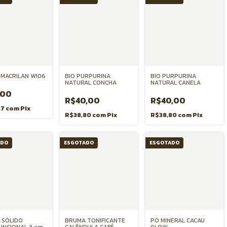
 MACRILAN W106
BIO PURPURINA
BIO PURPURINA
NATURAL CONCHA
NATURAL CANELA
,00
R$40,00
R$40,00
37
com
Pix
R$38,80
com
Pix
R$38,80
com
Pix
ADO
ESGOTADO
ESGOTADO
 SÓLIDO
BRUMA TONIFICANTE
PÓ MINERAL CACAU