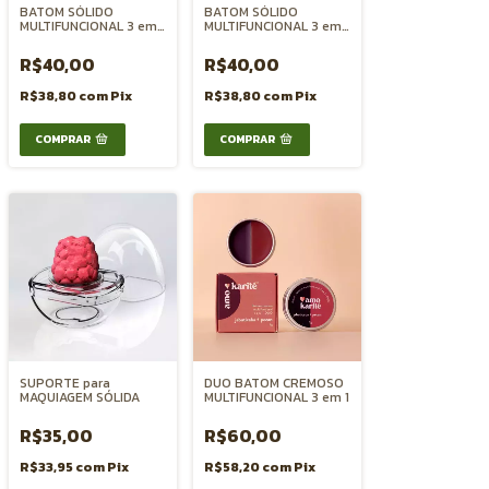
BATOM SÓLIDO
BATOM SÓLIDO
MULTIFUNCIONAL 3 em 1
MULTIFUNCIONAL 3 em 1
- PITAYA
BOCA BLUSH e SOMBRA
- MORANGO
R$40,00
R$40,00
R$38,80
com
Pix
R$38,80
com
Pix
SUPORTE para
DUO BATOM CREMOSO
MAQUIAGEM SÓLIDA
MULTIFUNCIONAL 3 em 1
R$35,00
R$60,00
R$33,95
com
Pix
R$58,20
com
Pix