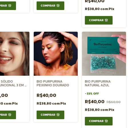
R$40,00
R$38,80
com
Pix
 SÓLIDO
BIO PURPURINA
BIO PURPURINA
UNCIONAL 3 EM 1
PEIXINHO DOURADO
NATURAL AZUL
TICABA
-
33
%
OFF
,00
R$40,00
R$40,00
R$60,00
80
com
Pix
R$38,80
com
Pix
R$38,80
com
Pix