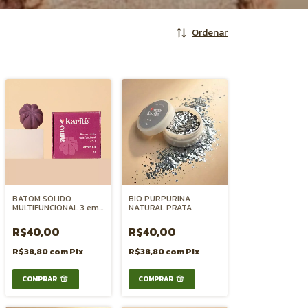
Ordenar
BATOM SÓLIDO
BIO PURPURINA
MULTIFUNCIONAL 3 em 1
NATURAL PRATA
BOCA BLUSH e SOMBRA
- AMEIXA
R$40,00
R$40,00
R$38,80
com
Pix
R$38,80
com
Pix