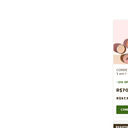
CORRE
3 em 1
-
21
%
OF
R$7
R$67,
COM
ESGOT