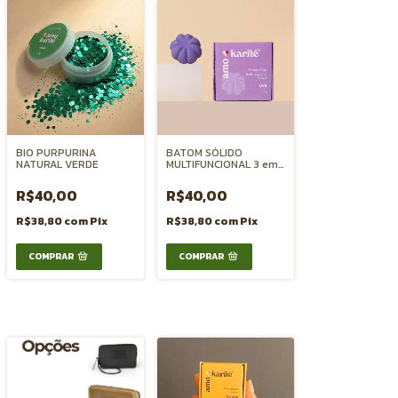
BIO PURPURINA
BATOM SÓLIDO
NATURAL VERDE
MULTIFUNCIONAL 3 em 1
BOCA BLUSH e SOMBRA
- UVA
R$40,00
R$40,00
R$38,80
com
Pix
R$38,80
com
Pix