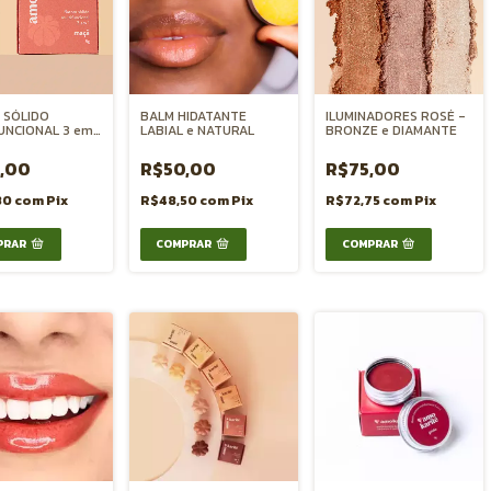
 SÓLIDO
BALM HIDATANTE
ILUMINADORES ROSÉ -
UNCIONAL 3 em 1
LABIAL e NATURAL
BRONZE e DIAMANTE
BLUSH e SOMBRA
,00
R$50,00
R$75,00
80
com
Pix
R$48,50
com
Pix
R$72,75
com
Pix
COMPRAR