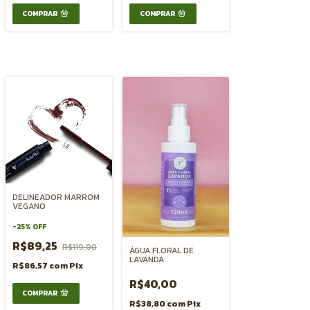
COMPRAR
DELINEADOR MARROM
VEGANO
-
25
%
OFF
R$89,25
R$119,00
ÁGUA FLORAL DE
LAVANDA
R$86,57
com
Pix
R$40,00
R$38,80
com
Pix