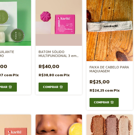
UILANTE
BATOM SÓLIDO
MO
MULTIFUNCIONAL 3 em 1
- FRAMBOESA
,00
R$40,00
FAIXA DE CABELO PARA
MAQUIAGEM
87
com
Pix
R$38,80
com
Pix
R$25,00
R$24,25
com
Pix