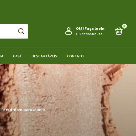
0
Olá!
Faça login
Ou cadastre-se
IM
CASA
DESCARTÁVEIS
CONTATO
e nutritivo para a pele