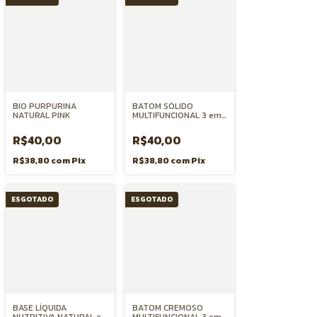
BIO PURPURINA
BATOM SÓLIDO
NATURAL PINK
MULTIFUNCIONAL 3 em 1
BOCA BLUSH e SOMBRA
- CEREJA
R$40,00
R$40,00
R$38,80
com
Pix
R$38,80
com
Pix
ESGOTADO
ESGOTADO
BASE LÍQUIDA
BATOM CREMOSO